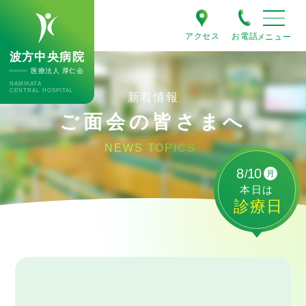
アクセス
お電話
波方中央病院
医療法人 厚仁会
NAMIKATA
CENTRAL HOSPITAL
新着情報
ご面会の皆さまへ
NEWS TOPICS
8
10
/
月
本日
は
診療日